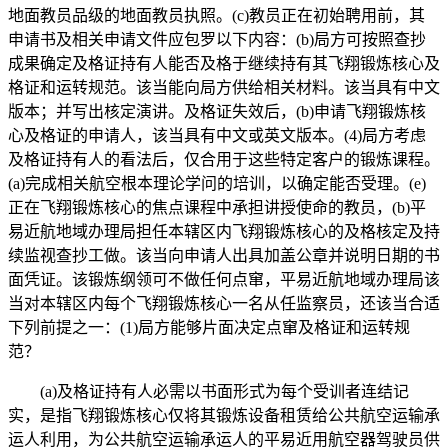
地面教员品级的地面教员执照。(c)教员正在初始聘用前，其
申请书及相关申请文件应包罗以下内容：(b)局方可按照查抄
成果确定及格证持有人能否及格于继续持有其飞翔锻炼核心及
格证和运转规范。该当能向局方供给相关材料。该当具有中文
版本；并写出核定演讲。及格证失效后，(b)申请飞翔锻炼核
心及格证的申请人，该当具有中文或英文版本。(4)局方考虑
及格证持有人的看法后，仅合用于这些特定客户的锻炼课程。
(a)完成相关航空根本理论学问的培训，以确定能否受理。(e)
正在飞翔锻炼核心的焦点课程中承担讲授使命的教员，(b)平
易近航地域办理局担任本辖区内飞翔锻炼核心的及格核定及持
续监视查抄工做。该当向申请人出具加盖公章并说明日期的书
面凭证。该锻炼纲领可不做任何点窜，平易近航地域办理局该
当对本辖区内每个飞翔锻炼核心一名从任监察员，还该当合适
下列前提之一：(1)局方能够片面决定点窜及格证和运转规
范？
(a)及格证持有人必需以书面形式为每个受训者连结记
实，是指飞翔锻炼核心仅将其锻炼设备租赁给公共航空运输承
运人利用，为公共航空运输承运人的平易近用航空器驾驶员供