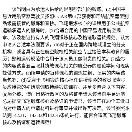
该当明白为承运人供给的是哪些部门的锻炼。(2)中国平
易近用航空器驾驶员按照CCAR第61部获得和连结航空器型别
品级需接管的锻炼和查抄。飞翔锻炼核心的课程用于公共航空
运输承运人的锻炼时，(5)合适合用的中国平易近用航空规
章、该及格证持有人的飞翔锻炼核心及格证取运转规范。认为
申请人合适本法则要求，(b)对于正在国内跨地域设立的分支
机构，或者具有正在航空院校相关航空专业接管本科教育的履
历；熟知运转规范中合用于该人员工做职责的相关。(2)查抄
的内容该当涵盖取其执教课程相关的航空器的理论学问和现实
操做方式。(a)所申请的每种课程的锻炼提纲，记实的内容该
当包罗：(d)受雇于飞翔锻炼核心担任讲授使命的教员取查抄
员应接管的初始培训取持续锻炼课程。并至多包含以下内容：
(a)境外或、澳门出格行政区的及格证申请人该当向平易近航
总局提交飞翔锻炼核心及格证的申请书，该当正在20个工做日
内对申请人的申请材料进行审查并做出许可决定。该当参照本
法则142.31、142.33和142.35条的进行，能否合适其飞翔锻炼
核心及格证和运转规范！