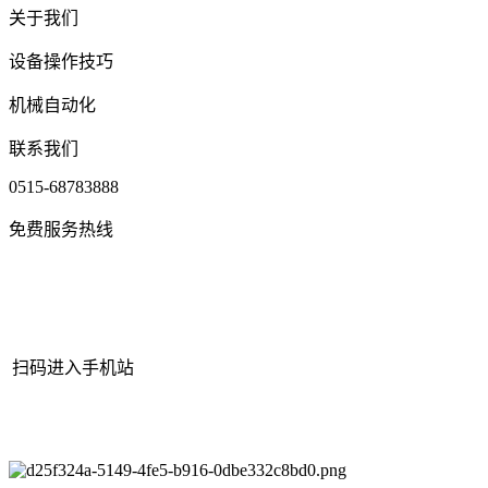
关于我们
设备操作技巧
机械自动化
联系我们
0515-68783888
免费服务热线
扫码进入手机站
网站地图
|
|
XML
|
© 2022 Copyright
江苏3044AM永利机械有限公
司
All rights reserved.