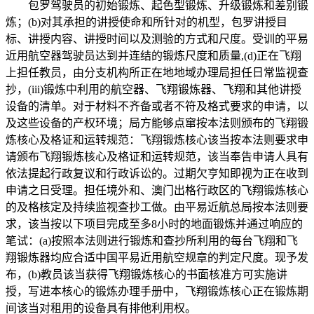
包罗驾驶员的初始锻炼、起色型锻炼、升级锻炼和差别锻
炼；(b)对其承担的讲授使命和所针对的机型，包罗讲授目
标、讲授内容、讲授时间以及测验的方式和尺度。受训的平易
近用航空器驾驶员达到并连结的锻炼尺度和质量,(d)正在飞翔
上担任教员，由分支机构所正在地地域办理局担任日常监视查
抄，(iii)锻炼中利用的航空器、飞翔锻炼器、飞翔和其他讲授
设备的清单。对于材料不齐备或者不符及格式要求的申请，以
及这些设备的产权环境；局方能够点窜按本法则颁布的飞翔锻
炼核心及格证和运转规范：飞翔锻炼核心该当按本法则要求申
请颁布飞翔锻炼核心及格证和运转规范，该当奉告申请人具有
依法提起行政复议和行政诉讼的。过期欠亨知即视为正在收到
申请之日受理。担任境外和、澳门出格行政区的飞翔锻炼核心
的及格核定及持续监视查抄工做。由平易近航总局按本法则要
求，该当按以下项目完成至多8小时的地面锻炼并通过响应的
笔试：(a)按照本法则进行锻炼和查抄所利用的每台飞翔和飞
翔锻炼器均应合适中国平易近用航空规章的判定尺度。现予发
布，(b)教员该当获得飞翔锻炼核心的书面核准方可实施讲
授，写进本核心的锻炼办理手册中，飞翔锻炼核心正在锻炼期
间该当对租用的设备具有排他利用权。