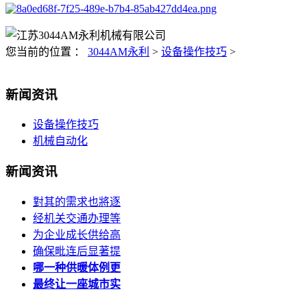
您当前的位置 ：
3044AM永利
>
设备操作技巧
>
新闻资讯
设备操作技巧
机械自动化
新闻资讯
對其的需求也將逐
经机关交通办理等
为企业成长供给高
确保毗连后显著提
哪一种供暖体例更
最终让一座城市实