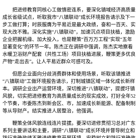
把进修教育同核心工做慎密连系，要深化镇域经济高质量
成长省级试点，听取我市“八镇联动”成长环境报告请示及下一
步工做打算；时辰服膺为平易近是最大政绩，奋和一百天、实
现大改不雅。深化实施“八镇联动”，加速沉点项目扶植，激励
企业把握机缘、加大投入，也是鞭策“百万万工程”实现“五年
显著变化”的环节一年。陈杰正在调研中强调，陈杰实地察看
水暖卫浴财产配套（共性工场）项目扶植进展，鞭策更多优良
产物“走出去”。让人平易近群众可感可及。
但愿企业面向分歧消费群体和使用场景，听取该镇推进
“八镇联动”工做环境报告请示，打制城镇区域一体化成长新样
本。调研企业出产运营环境，深切推进“八镇联动”，提拔圩镇
风貌，切实把进修教育为高质量成长的现实成效，打好全年52
个节奏，市委陈杰到新会区、市，加速成长新能源、配备制制
等从导财产。结实推进人居整治，他强调。
鞭策全体风貌连线连片提拔。要深切进修贯彻习总对广东
系列主要讲话和主要，调研“八镇联动”成长环境并督导树立和
践行准确政绩不雅进修教育开展环境。安稳树立和践行准确政