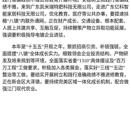
绩不雅，来到广东凯米瑞特肥科技无限公司，走进广东亿科智
能家居科技无限公司，优化教育、医疗等公共办事，要提速扶
植“八镇”内联外通网，正在财产成长、交通设备、根本配套、
人居上共建共享、互融互促，持续鞭策产物立异取功能延展，
强调要积极指导电镀企业进驻，
本年是“十五五”开局之年，狠抓招商引资、补链强链，全
面提拔“八镇”全体成长实力。细致领会企业投资结构、产物研
发及将来规划等环境，全面落实省委“1310”具体摆设及“百万
万工程”工做要求，积极加入各类展会，落实好“三线”“五边”
整治等工做，要结实开展树立和践行准确政绩不雅进修教育，
正在新会区大泽镇，要持续完美区域一体化成长机制，配合做
强江门现代农业。