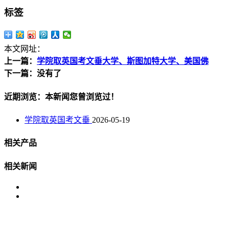
标签
本文网址：
上一篇：
学院取英国考文垂大学、斯图加特大学、美国佛
下一篇：没有了
近期浏览：本新闻您曾浏览过！
学院取英国考文垂
2026-05-19
相关产品
相关新闻