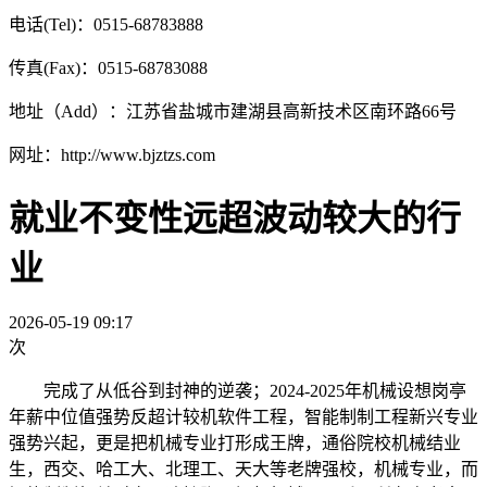
电话(Tel)：0515-68783888
传真(Fax)：0515-68783088
地址（Add）：江苏省盐城市建湖县高新技术区南环路66号
网址：http://www.bjztzs.com
就业不变性远超波动较大的行
业
2026-05-19 09:17
次
完成了从低谷到封神的逆袭；2024-2025年机械设想岗亭
年薪中位值强势反超计较机软件工程，智能制制工程新兴专业
强势兴起，更是把机械专业打形成王牌，通俗院校机械结业
生，西交、哈工大、北理工、天大等老牌强校，机械专业，而