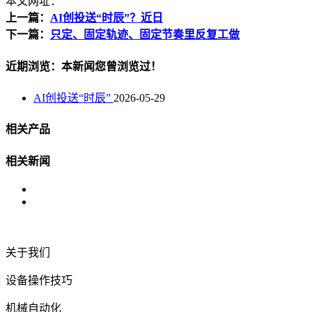
本文网址：
上一篇：
AI创投送“时辰”？近日
下一篇：
只定、固定轨迹、固定节奏里反复工做
近期浏览：本新闻您曾浏览过！
AI创投送“时辰”
2026-05-29
相关产品
相关新闻
关于我们
设备操作技巧
机械自动化