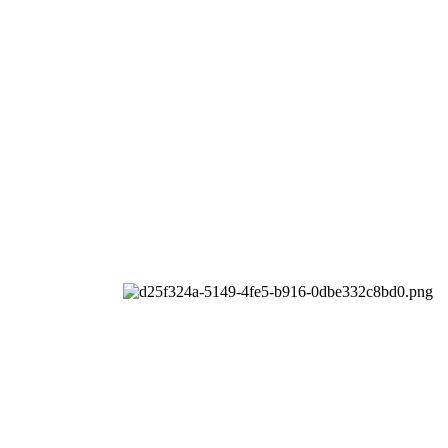
司
All rights reserved.