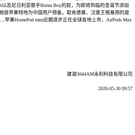
以及尼日利亚歌手Burna Boy的款，为即将到临的圣诞节添加
款产物是苹果特地为中国用户预备，取肯德基、汉堡王根基用的是
Pod mini近期逐步正在全球各地上市，AirPods Max
建湖3044AM永利科技有限公司
2026-05-30 09:57