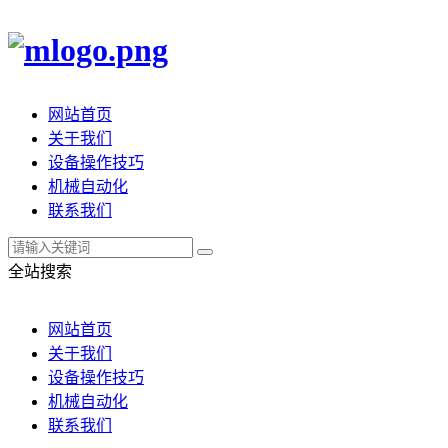
网站首页
关于我们
设备操作技巧
机械自动化
联系我们
全站搜索
网站首页
关于我们
设备操作技巧
机械自动化
联系我们