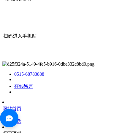
扫码进入手机站
网站地图
|
|
XML
|
© 2022 Copyright
江苏3044AM永利机械有限公
司
All rights reserved.
0515-68783888
在线留言
网站首页
咨询电话