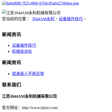
您当前的位置 ：
3044AM永利
>
设备操作技巧
>
新闻资讯
设备操作技巧
机械自动化
新闻资讯
提请县人平易近常
联系我们
江苏3044AM永利机械有限公司
官方网址：http://www.bjztzs.com