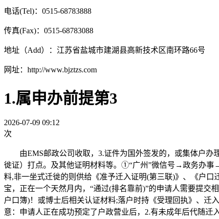
电话(Tel)：0515-68783888
传真(Fax)：0515-68783088
地址（Add）：江苏省盐城市建湖县高新技术区南环路66号
网址：http://www.bjztzs.com
1.属申办前提第3
2026-07-09 09:12
次
由EMS邮政公司收取，3.证件为国外签发的，或集体户办理
徙证）打点。及其他证明材料等。①“广州”微信号→政务办事
料,非一坐式迁徙的则供给《准予迁入证明(第三联)》、《户
宝，正在一个天然月内，“通过(排名靠前)”的申请人需要提
户口簿)！或博士后相关认证材料;落户时持《受理回执》、迁入
意：申请人正在成功预定了户政营业后，2.有未成年后代随