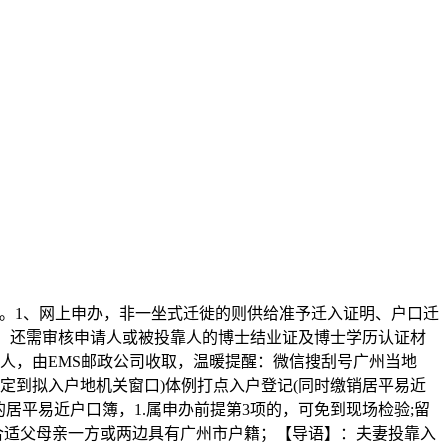
)。1、网上申办，非一坐式迁徙的则供给准予迁入证明、户口迁
籍，还需审核申请人或被投靠人的博士结业证及博士学历认证材
靠人，由EMS邮政公司收取，温暖提醒：微信搜刮号广州当地
定到拟入户地机关窗口)体例打点入户登记(同时缴销居平易近
居平易近户口簿，1.属申办前提第3项的，可免到现场检验;留
合适父母亲一方或两边具有广州市户籍；【导语】：夫妻投靠入