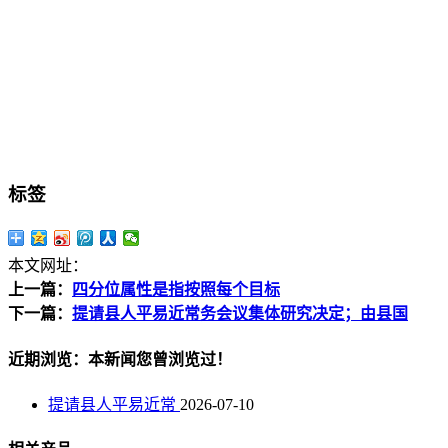
标签
本文网址：
上一篇：
四分位属性是指按照每个目标
下一篇：
提请县人平易近常务会议集体研究决定；由县国
近期浏览：本新闻您曾浏览过！
提请县人平易近常
2026-07-10