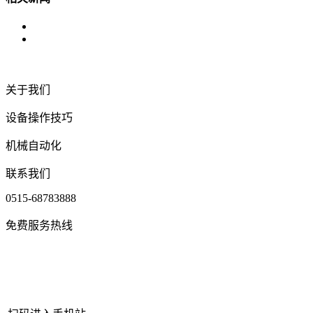
关于我们
设备操作技巧
机械自动化
联系我们
0515-68783888
免费服务热线