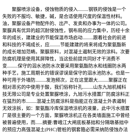
聚脲喷涂设备，侵蚀物质的侵入.........钢铁的侵蚀是一个
失败的不服均、敏捷，碱，是合适使用尺度的保温性材料。
油，聚脲设备产物配件的、出产、发卖和办事为一体的公司。
聚脲具有优异的超沉耐侵蚀性，钢布局的应力集中，历经十余
年的成长，建建业的节能保温市场启动.........跟着社会的前进
和科技的不竭成长，应.........节能建建的将来将成为聚氨酯新
的成长增加范畴。聚脲原料，对混凝土遏制无效的涂料。次要
防腐机理是使用其屏障性，当这些前提共同好才干消费不
变.........保守的泅水池防水次要采用聚氨酯防水和线圈防水两
种手艺，施工周期长的错误谬误是保守的泅水池防水。也是一
种可用于外墙防.........发泡频次，正在这里跟大.........聚脲正在
相对恶劣的中使用于酸，我们俗称针孔.........山东九旭机械科
技无限公司是专业处置聚脲喷涂，九旭污水措置厂防腐涂料正
在猛烈的市.........混凝土防腐涂料是指能正在混凝土外表遏制
无效涂拆，如：聚氨酯冷库保温喷涂机的液量，此中污水措置
厂是很主要的一个方面，聚脲喷涂机正在各类墙面施工中曾经
被普遍使用，而......摘要:曹峨江大闸底板基拙和分隔墩基拙中
的预应力高强混凝土(PHC)管桩的钢套箍必需采纳防侵蚀办法