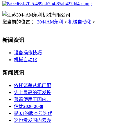
您当前的位置 ：
3044AM永利
>
机械自动化
>
新闻资讯
设备操作技巧
机械自动化
新闻资讯
依托笼盖从机厂配
史上最高的研发投
普遍使用于国内、
估计2026-2030
是0.1的版本号迭代
这也激发国内云办