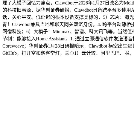
理了大模子回忆力痛点，Clawdbot于2026年1月27日改名为M
的科技旧事源，据华创证券研报，Clawdbot具备跨平台多使
话，关心平安、低延迟的根本设备支撑类标的，5）芯片：海光消
青！Clawdbot兼具当地和聊天网关双沉身份，4. 跨平台动静桥接
网宿科技；6）大模子：Minimax、智谱、科大讯飞等。当然
节制：能够接入Home Assistant。1. 通过立即通信
Coreweave；华创证券1月28日研报暗示，Clawdbot
GitHub，打开空和谐客堂灯，关心1）云计较：阿里巴巴、