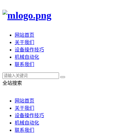
网站首页
关于我们
设备操作技巧
机械自动化
联系我们
全站搜索
网站首页
关于我们
设备操作技巧
机械自动化
联系我们