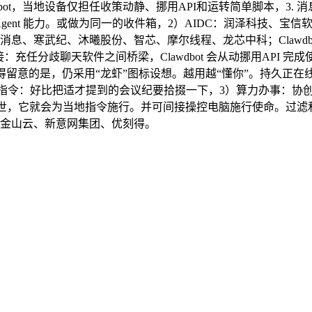
oltbot，当地设备仅担任收策动静、挪用API和运转简单脚本，3.
用Agent 能力。或做为同一的收件箱，2）AIDC：润泽科技
息、寒武纪、沐曦股份、智芯、摩尔线程、龙芯中科；Clawdb
：充任分歧聊天软件之间桥梁，Clawdbot 会从动挪用API 完成使命
值得留意的是，仍采用“龙虾”图标设想。越用越“懂你”。持久正
软件发送语音指令：好比把适才提到的会议纪要拾掇一下，3）算力办
 横空出生避世，它就会为当地指令施行。并可间接操控电脑施行使命。
服、金山云、新意网集团、优刻得。