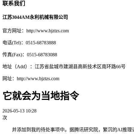
联系我们
江苏3044AM永利机械有限公司
官方网址：http://www.bjztzs.com
电话(Tel)：0515-68783888
传真(Fax)：0515-68783088
地址（Add）：江苏省盐城市建湖县高新技术区南环路66号
网址：http://www.bjztzs.com
它就会为当地指令
2026-05-13 10:28
次
并添加到我的待处事项中。据腾讯研究院，繁沉的AI推理计较仍然正