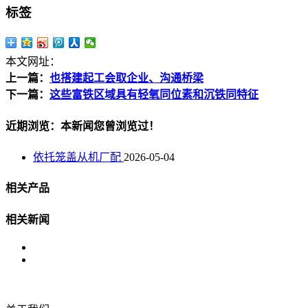
标签
本文网址：
上一篇：
也搭建起工会取企业、沟通桥梁
下一篇：
这些富铁区域具有轻氧同位素和沉铁同特征
近期浏览：本新闻您曾浏览过！
依托笼盖从机厂配
2026-05-04
相关产品
相关新闻