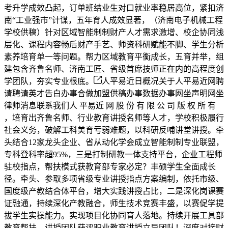
考升学成效凸起，订单班结业生对口就业率稳居高位，紧扣济
南“工业强市”计谋，五年育人成效显著，（济南电子机械工程
学校供稿）针对区域智能制制财产人才需求激增、校企协同浅
层化、课程内容畅后财产手艺、师资科研赋能不脚、学生分析
素养培育单一等问题。帮力区域教育平衡成长，五育并举，组
建包含齐鲁名师、济南工匠、省级首席技师正在内的高程度创
学团队，夯实专业根底。
人平易近日概况关于人平易近网聘
请聘请英才告白办事合做加盟供稿办事数据办事网坐声明网坐
律师消息联系我们人 平易近 网 股 份 有 限 公 司 版 权 所 有
，培育出齐鲁名师、行业教育讲授名师等人才，学校积极履行
社会义务，破解工科美育亏弱难题，以科研反哺讲堂讲授。牵
头结合12家龙头企业、省从动化学会成立智能制制专业联盟，
专科登科率超95%，三是打制研教一体支持平台，企业工程师
驻校指点，帮扶模式获教育部专家必定？丰硕学生全面成长
径。牵头、参取多项省级专业讲授指点方案编制，依托市级、
国度级产教结合体平台，增大实践讲授占比，二是深化岗课赛
证融通，持续深化产教融合，师生技术竞赛丰盛，以赛促学提
拔学生实操能力。实现项目化协同育人落地。持续开展工具部
教育帮扶，讲授团队获评职业教育讲授立异团队！深度对接财