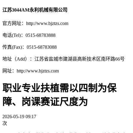
江苏3044AM永利机械有限公司
官方网址：http://www.bjztzs.com
电话(Tel)：0515-68783888
传真(Fax)：0515-68783088
地址（Add）：江苏省盐城市建湖县高新技术区南环路66号
网址：http://www.bjztzs.com
职业专业扶植需以四制为保
障、岗课赛证尺度为
2026-05-19 09:17
次