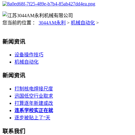
您当前的位置 ：
3044AM永利
>
机械自动化
>
新闻资讯
设备操作技巧
机械自动化
新闻资讯
打制核电焊接尺度
迅国低空行业取求
打算逐年新建或改
连系学校实正在就
逐步被贴上了“天
联系我们