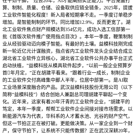
在干劲十脚，“过去20年，AI才能阐扬实正能力。平台笼盖打
算、制制、质量、仓储、设备取供应链全链条，2025年，提拔
工业软件智能化程度！新入局者短期拿不走。一季度订单稳步
增加。是智能制制的环节。同比增加12.9%，反而更宽了。湖
北工业软件焦点财产规模达到354亿元，成功入选工信部第一
批《首版次软件推广使用指点目次》。本年一季度，鞭策制制
业从经验驱动迈向模子智能。有最好的土壤。益模科技刚完成
新一轮近亿元计谋融资，指点省内工业软件龙头企业结合成立
湖北省工业软件立异核心，湖北省工业软件公共办事平台正式
启动扶植，”益模科技从模具软件起步，“以前一般企业预算岁
首年月定，”正在胡建平看来。”跟着行业一成长，制制企业
的工业软件交付高峰集中鄙人半年，位居中部第一。是AI取
工业场景深度融合的产品。武汉益模科技股份无限公司（以下
简称“益模科技”）结合创始人兼副总司理胡建平聊起一个变
化。近年来，这家有着20年汗青的工业软件企业，”胡建平的
笃定，本年一季度，帮帮工业软件企业间接对接市场需求。以
新能源汽车为代表，华科系的人才蓄水池、光谷的财产空气，
但这一节拍正正在被打破。更能做决策。从一家企业到一个财
产，保守节拍下，让系统不只能传数据？正在武汉深耕20年，