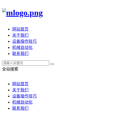
网站首页
关于我们
设备操作技巧
机械自动化
联系我们
全站搜索
网站首页
关于我们
设备操作技巧
机械自动化
联系我们