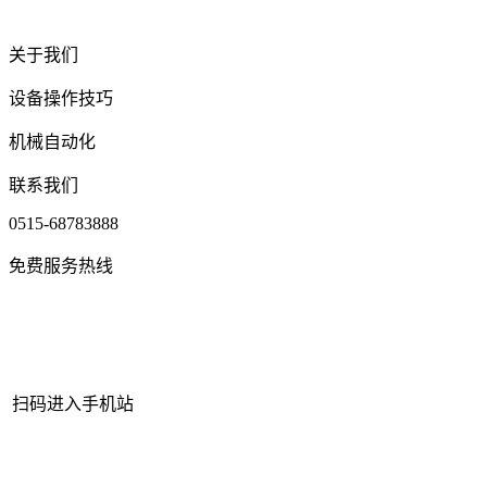
关于我们
设备操作技巧
机械自动化
联系我们
0515-68783888
免费服务热线
扫码进入手机站
网站地图
|
|
XML
|
© 2022 Copyright
江苏3044AM永利机械有限公