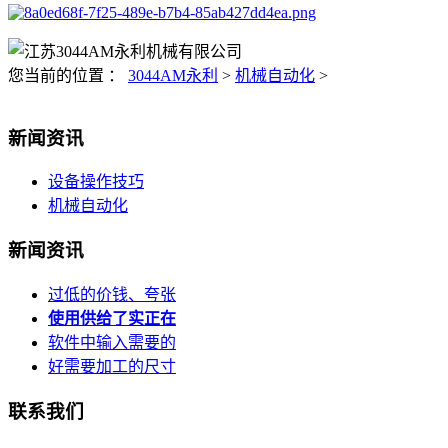
您当前的位置 ：
3044AM永利
>
机械自动化
>
新闻资讯
设备操作技巧
机械自动化
新闻资讯
过低的价钱、夸张
使用供给了实正在
软件中输入需要的
好需要加工的尺寸
联系我们