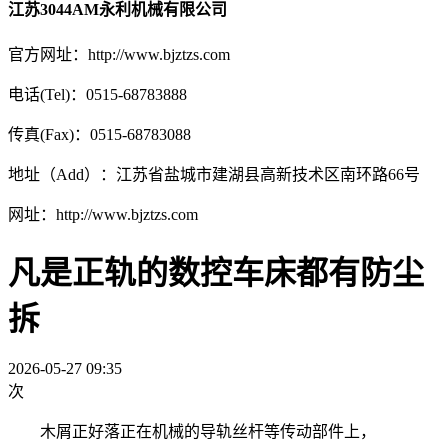
江苏3044AM永利机械有限公司
官方网址：http://www.bjztzs.com
电话(Tel)：0515-68783888
传真(Fax)：0515-68783088
地址（Add）：江苏省盐城市建湖县高新技术区南环路66号
网址：http://www.bjztzs.com
凡是正轨的数控车床都有防尘
拆
2026-05-27 09:35
次
木屑正好落正在机械的导轨丝杆等传动部件上，