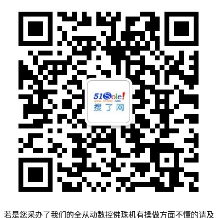
若是您采办了我们的全从动数控佛珠机有操做方面不懂的请及