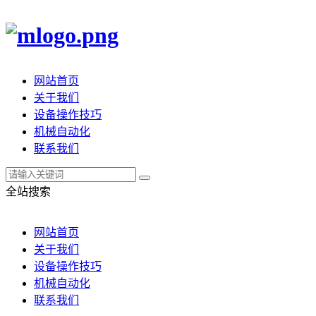
网站首页
关于我们
设备操作技巧
机械自动化
联系我们
全站搜索
网站首页
关于我们
设备操作技巧
机械自动化
联系我们