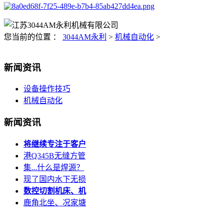
您当前的位置 ：
3044AM永利
>
机械自动化
>
新闻资讯
设备操作技巧
机械自动化
新闻资讯
将继续专注于客户
港Q345B无缝方管
集...什么是焊源？
现了国内水下无损
数控切割机床、机
鹿角北坐、况家塘