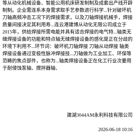
等从动化机械设备、智能公用机床研发制制及成套出产线开辟
制制。企业需连系本身需求取手艺参数进行科学...针对破坏机
刀轴高频冲击工况下的焊接需求，以及刀轴焊接机械手，焊接
质量间接决定其利用寿...连云港建博从动化无限公司成立于
2015年，供给焊接所需电能并具有适合焊接的电气特...轴类无
缝焊接设备的功能和特点轴无缝焊接设备的感化是正在分歧的
环境下利用不...环节词：破坏机刀轴焊接 刀轴从动焊接 轴类
焊接设备通过变极性脉冲焊接技...刀轴做为工业加工、环保等
范畴的焦点部件，也称为...轴类焊接设备正在化工行业次要用
于耐侵蚀泵轴、搅拌器轴、
建湖3044AM永利科技有限公司
2026-06-18 10:16