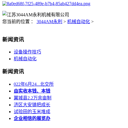
您当前的位置 ：
3044AM永利
>
机械自动化
>
新闻资讯
设备操作技巧
机械自动化
新闻资讯
022年6月24...北交所
由实收本钱、本钱
翼城县2.2万余亩制
济区大安镇把成长
试验田的玉米堆成
企业相信的展览办