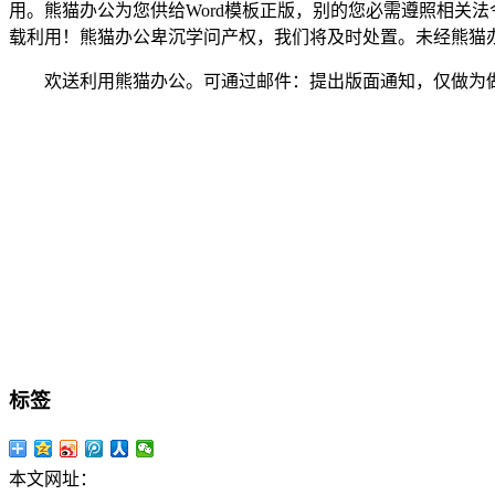
用。熊猫办公为您供给Word模板正版，别的您必需遵照相关法
载利用！熊猫办公卑沉学问产权，我们将及时处置。未经熊猫
欢送利用熊猫办公。可通过邮件：提出版面通知，仅做为做品
标签
本文网址：