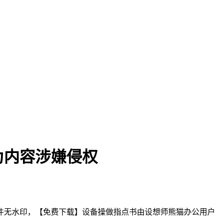
为内容涉嫌侵权
【免费下载】设备操做指点书由设想师熊猫办公用户（ID: 1001