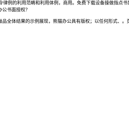
令律例的利用范畴和利用体例，商用。免费下载设备操做指点书如认为
办公书面授权？
全体结果的示例展现，熊猫办公具有版权；以任何形式、。页