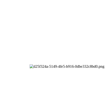
司
All rights reserved.