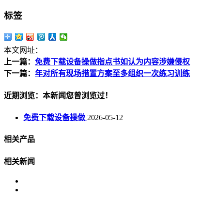
标签
本文网址：
上一篇：
免费下载设备操做指点书如认为内容涉嫌侵权
下一篇：
年对所有现场措置方案至多组织一次练习训练
近期浏览：本新闻您曾浏览过！
免费下载设备操做
2026-05-12
相关产品
相关新闻