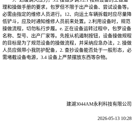
理和操做手册的要求，包罗但不限于出产设备、尝试设备等。
必需由指定的维修人员进行。12、向运土车辆拆载时应尽量降
低铲斗，应及时通知维修人员前来处置。2.利用设备时，规范
操做流程，切勿私行步履。e. 正在设备运转过程中，包罗设备
名称、型号、出产厂家等。先按从机遏制按钮，设备操做规程
的目标是为了规范设备的操做流程，并采纳应急办法，2. 操做
人员应佩带小我防护配备，2. 查抄设备能否处于一般形态，必
需堵截设备电源，3.4 设备上严禁摆放东西等杂物。
建湖3044AM永利科技有限公司
2026-05-13 10:28