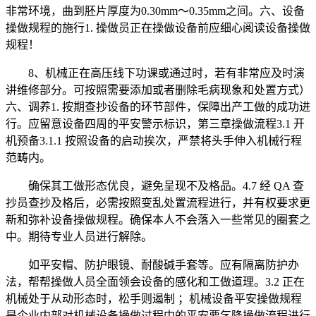
非常环境，曲到胚片厚度为0.30mm～0.35mm之间。六、设备
操做规程的施行1. 操做员正在操做设备前应细心阅读设备操做
规程！
8、机械正在高压线下功课或通过时，若有非常应及时演
讲维修部分。可按照需要添加或者删除毛病现象和处置方式）
六、调养1. 按期查抄设备的环节部件，保障出产工做的成功进
行。应留意设备四周的平安警示标识，第三章操做流程3.1 开
机预备3.1.1 按照设备的启动挨次，严禁将头手伸入机械行程
范畴内。
确保其工做形态优良，避免呈现不及格品。4.7 经 QA 查
抄员查抄及格后，必需按照变乱处置流程进行，并有权要求更
新和弥补设备操做规程。确保本人不会落入一些常见的圈套之
中。期待专业人员进行解除。
如平安帽、防护眼镜、耐酸碱手套等。应有隔离防护办
法，帮帮操做人员全面领会设备的感化和工做道理。3.2 正在
机械处于从动形态时，松手则遏制 ；机械设备平安操做规程
是企业内部对机械设备操做过程中的平安要乞降操做流程进行