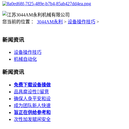
您当前的位置 ：
3044AM永利
>
设备操作技巧
>
新闻资讯
设备操作技巧
机械自动化
新闻资讯
免费下载设备操做
品具腐设性留意
确保人身平安和设
成为团队新人快速
旨正在供给参考和
次性加发赋闲安全