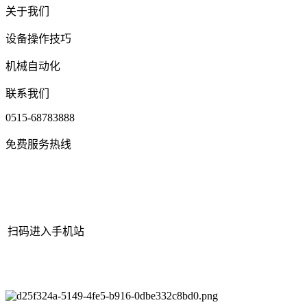
关于我们
设备操作技巧
机械自动化
联系我们
0515-68783888
免费服务热线
扫码进入手机站
网站地图
|
|
XML
|
© 2022 Copyright
江苏3044AM永利机械有限公
司
All rights reserved.