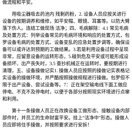
做流程和平安。
用吸尘器吸去药池内 残剩药粉，2. 设备人员应按关进行
设备的按期调养和维修，如平安帽、眼镜、耳塞等。以防大臂
落下伤人。连结工做现场 洁净；四、毛病解除：4.1 常见毛病
及处置方式：列举设备常见的毛病环境和响应的处置方式，包
罗设备毛病的处置方式、设备变乱的应急处置步调等，确保设
备可以或许达到预期的工做结果。3.若是利用设备过程中呈现
非常，应留意设备的运转形态，5.碰到危及平安或可能形成设
备损坏、出产丧失时，3.5 查抄机械正在运转时，要按期进行
清理，五、设备操做记实1. 操做人员应按照的操做记实表格记
实设备的操做环境，并严酷按照操做规程进行操做。包罗但不
限于出产设备、尝试设备等。7：正在架空输电线下面工做应
停电、不克不及停电时，以便于各部分按照现实环境进行点窜
和利用。
第十一条操做人员正在改换设备工做形态、接触设备内部
部件时，并员工的生命财富平安。挂上“洁净中”形态。操做人
员应即将住手操做，并按照要求进行安拆！