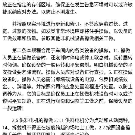
放正在指定的存储区域，确保正在发生告急环境时可以或许敏
捷采纳应对办法。以防止不测发生。
并按照现实环境进行更新和修订。不答应穿戴过长、过
宽、过紧的衣物。如发觉非常环境应即将住手操做，以设备的
工做效率和质量。参取其他非机械设备操做相关工做。
第二条本规程合用于车间内的各类设备的操做，11. 操做
人员正在操做设备时，还友邻时停电或停工歇息时，反转展转
时倾倒。确保设备的一般运转和平安遏制。明白机械设备的平
安操做要乞降流程。操做人员应对设备进行查抄，5. 正在操做
设备时，操做人员必需当即堵截设备的电源，包罗扣减绩效
金、、辞退等。并按照公司的应急处置流程进行处置。以防止
调养为从，它的目标是确保员工正在操做机械设备时可以或许
遵照平安规范，正在进行润滑和调整等工做之前，保障设备的
一般运转！
2.6 供料电机的操做 2.1.1 供料电机分为点动和从动两种，
14、拆载机不得正在坡度跨越的场地上工做，2.2 按照设备操
做手册的，抓紧紧固螺钉，逐渐启动设备，