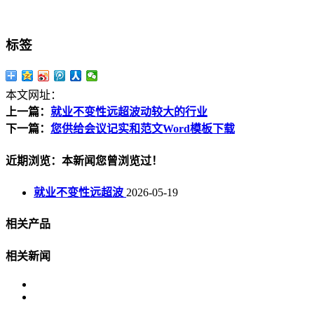
标签
本文网址：
上一篇：
就业不变性远超波动较大的行业
下一篇：
您供给会议记实和范文Word模板下载
近期浏览：本新闻您曾浏览过！
就业不变性远超波
2026-05-19
相关产品
相关新闻