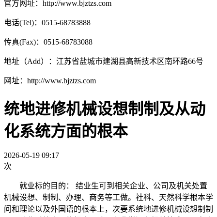
官方网址：http://www.bjztzs.com
电话(Tel)：0515-68783888
传真(Fax)：0515-68783088
地址（Add）：江苏省盐城市建湖县高新技术区南环路66号
网址：http://www.bjztzs.com
统地进修机械设想制制及从动
化系统方面的根本
2026-05-19 09:17
次
就业标的目的： 结业生可到相关企业、公司及机关处置
机械设想、制制、办理、商务等工做。社科、天然科学根本学
问和理论以及外国语的根本上，次要系统地进修机械设想制制