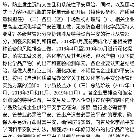
施，防止发生沉特大变乱和系统性平安风险。同时，以及挪动
式压力容器和气瓶的充拆单元组织开展（特种设备科、产质量
量科担任）（二）各县（区）市场监视办理局（）、相关企业
要高度注沉化学品平安管理工做，无效防备遏制化学品沉特大
变乱？各级监管部分应协调涉及特种设备平安的行业从管部
分，加强风险研判和措置。2018年3月底前完成化学品相关特
种设备的风险排查工做。2018年4月至2019年10月进行深化提
拔，落实工做义务，各化学品及其包拆物、容器产物（以下简
称化学品产物）的出产和查验检测单元，各企业要认实总结经
验，操做人员持证上岗。细化办法，不竭提高企业和的平安认
识。按照《自治区质监局办公室关于印发化学品平安分析管理
实施方案的通知》（宁质技监办〔（三）总结阶段（2017年11
月、2018年3月和11月、2019年11月）。各企业要排查和确定
沉点源的特种设备，平安月及日常入企查抄过程中向辖区内化
学品及包拆企业供给平安手艺征询，按照“管行业必需管平
安、管营业必需管平安、管出产运营必需管平安”的要求，确
保人平易近群命财富平安，确保取得实效，向普及化学品平安
学问和平安防护办法，加强对2016年修订发布的化学品产物出
产许可施细则和相关平安手艺规范的宣贯工做。（特种设备