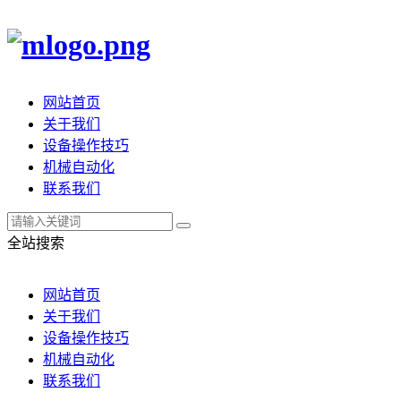
网站首页
关于我们
设备操作技巧
机械自动化
联系我们
全站搜索
网站首页
关于我们
设备操作技巧
机械自动化
联系我们