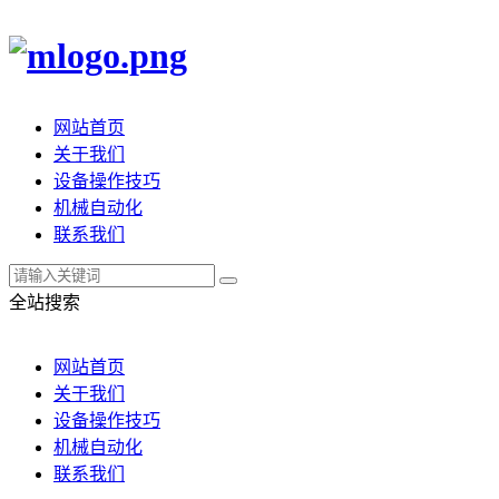
网站首页
关于我们
设备操作技巧
机械自动化
联系我们
全站搜索
网站首页
关于我们
设备操作技巧
机械自动化
联系我们