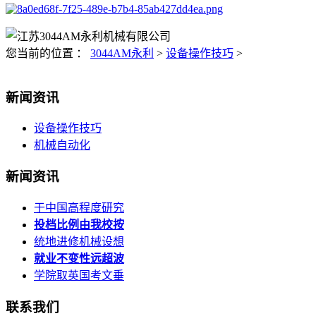
您当前的位置 ：
3044AM永利
>
设备操作技巧
>
新闻资讯
设备操作技巧
机械自动化
新闻资讯
于中国高程度研究
投档比例由我校按
统地进修机械设想
就业不变性远超波
学院取英国考文垂
联系我们